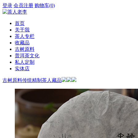
登录
会员注册
购物车(0)
首页
关于我
茶人专栏
收藏品
古树原料
普洱茶文化
私人定制
实体店
古树原料
传统精制
茶人藏品