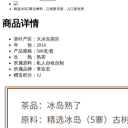
精选冰岛5寨古树料，口感更甘甜，入口更丝滑
商品详情
茶叶产区：大冰岛茶区
年 份：2014
产品规格：500克/套
生 熟：熟茶
所属原料：私人自收自制
所属品牌：李应宏
赠送积分：12