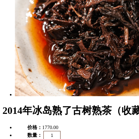
2014年冰岛熟了古树熟茶（收
价格：
1770.00
数量：