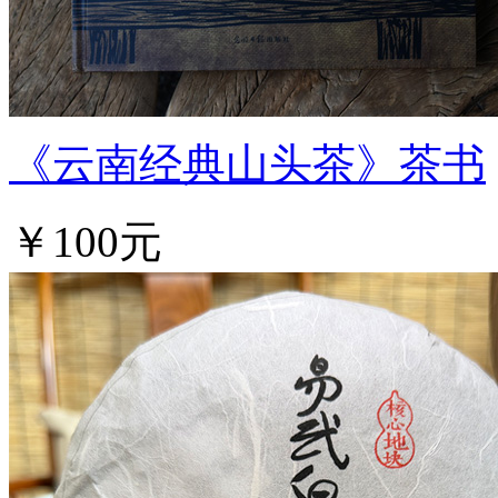
《云南经典山头茶》茶书
￥100元