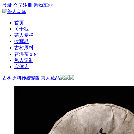
登录
会员注册
购物车(0)
首页
关于我
茶人专栏
收藏品
古树原料
普洱茶文化
私人定制
实体店
古树原料
传统精制
茶人藏品