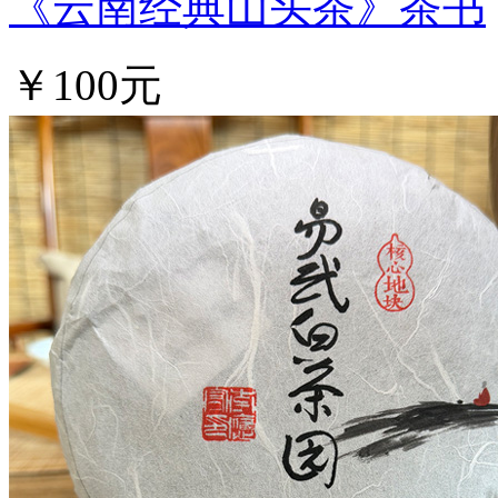
《云南经典山头茶》茶书
￥100元