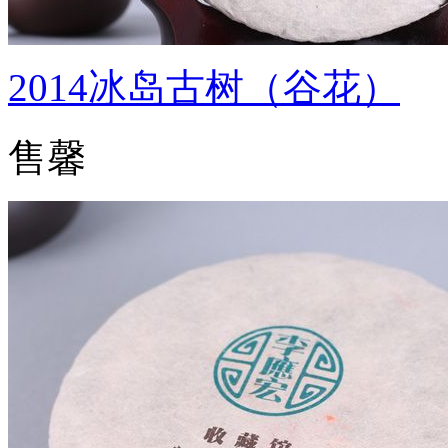
2014冰岛古树（谷花）
售馨