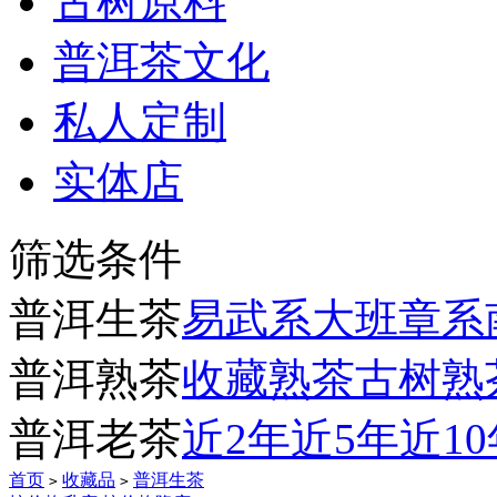
古树原料
普洱茶文化
私人定制
实体店
筛选条件
普洱生茶
易武系
大班章系
普洱熟茶
收藏熟茶
古树熟
普洱老茶
近2年
近5年
近1
首页
收藏品
普洱生茶
>
>