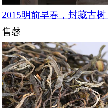
2015明前早春，封藏古
售馨