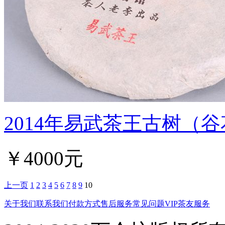
2014年易武茶王古树（
￥4000元
上一页
1
2
3
4
5
6
7
8
9
10
关于我们
联系我们
付款方式
售后服务
常见问题
VIP茶友服务