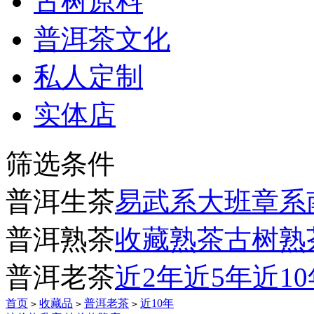
古树原料
普洱茶文化
私人定制
实体店
筛选条件
普洱生茶
易武系
大班章系
普洱熟茶
收藏熟茶
古树熟
普洱老茶
近2年
近5年
近1
首页
收藏品
普洱老茶
近10年
>
>
>