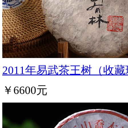
2011年易武茶王树（收
￥6600元