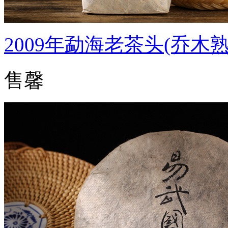
2009年勐海老茶头(乔木熟
售馨