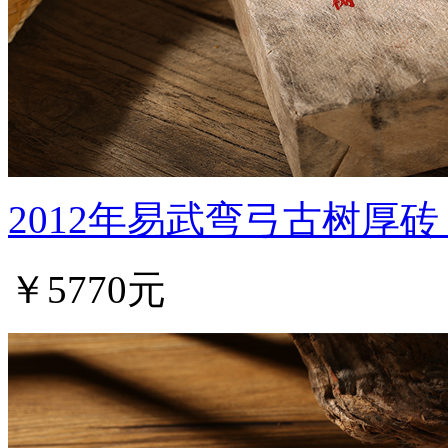
2012年易武弯弓古树厚
￥5770元