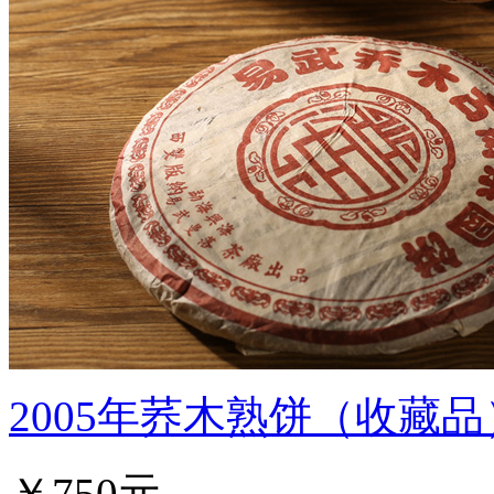
2005年荞木熟饼（收藏
￥750元