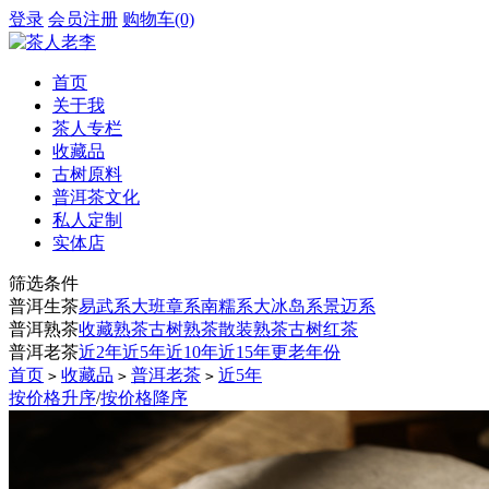
登录
会员注册
购物车(0)
首页
关于我
茶人专栏
收藏品
古树原料
普洱茶文化
私人定制
实体店
筛选条件
普洱生茶
易武系
大班章系
南糯系
大冰岛系
景迈系
普洱熟茶
收藏熟茶
古树熟茶
散装熟茶
古树红茶
普洱老茶
近2年
近5年
近10年
近15年
更老年份
首页
收藏品
普洱老茶
近5年
>
>
>
按价格升序
/
按价格降序