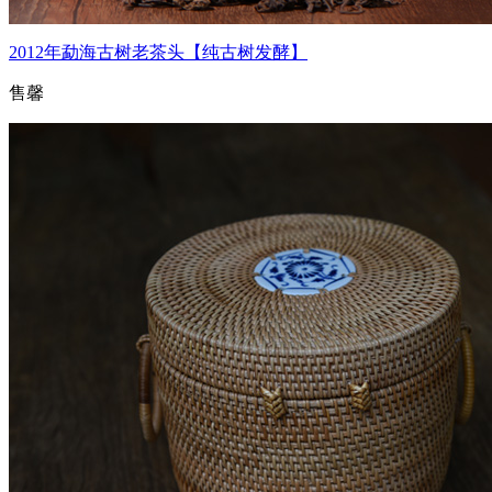
2012年勐海古树老茶头【纯古树发酵】
售馨